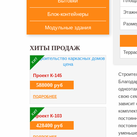
Бытовки
Площа
Этажн
Блок-контейнеры
Разме
Модульные здания
ХИТЫ ПРОДАЖ
Терра
хит
Строите
Проект К-145
Благода
588000 руб
одноэтаж
свою сем
ПОДРОБНЕЕ
зависит 
хит
комплект
Проект К-103
постоянн
428400 руб
постоянн
уменьше