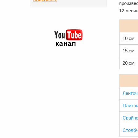
ПОДРОБНЕЕ
произвес
12 месяц
10 см
15 см
20 см
Ленто
Плитн
Свайно
Столб