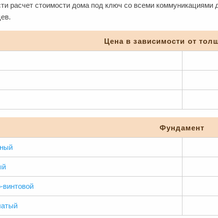
ти расчет стоимости дома под ключ со всеми коммуникациями д
ев.
Цена в зависимости от тол
Фундамент
чный
ый
-винтовой
чатый