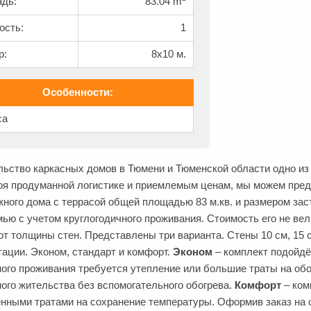
дь:
83.04 m
ость:
1
р:
8x10 м.
Особенности:
са
льство каркасных домов в Тюмени и Тюменской области одно из
ря продуманной логистике и приемлемым ценам, мы можем предл
ного дома с террасой общей площадью 83 м.кв. и размером зас
ью с учетом круглогодичного проживания. Стоимость его не ве
от толщины стен. Представлены три варианта. Стены 10 см, 15 
ации. Эконом, стандарт и комфорт.
Эконом
– комплект подойдё
ого проживания требуется утепление или большие траты на об
ого жительства без вспомогательного обогрева.
Комфорт
– ком
нными тратами на сохранение температуры. Оформив заказ на 